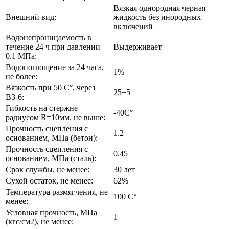
Вязкая однородная черная
Внешний вид:
жидкость без инородных
включений
Водонепроницаемость в
течение 24 ч при давлении
Выдерживает
0.1 МПа:
Водопоглощение за 24 часа,
1%
не более:
Вязкость при 50 С°, через
25±5
ВЗ-6:
Гибкость на стержне
-40C°
радиусом R=10мм, не выше:
Прочность сцепления с
1.2
основанием, МПа (бетон):
Прочность сцепления с
0.45
основанием, МПа (сталь):
Срок службы, не менее:
30 лет
Сухой остаток, не менее:
62%
Температура размягчения, не
100 C°
менее:
Условная прочность, МПа
1
(кгс/см2), не менее: