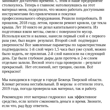
занимают достаточно времени. С этим и наше предприятие
столкнулось. Теперь о главном: натолкнувшись на этот
материал меня, подкупило, что можно работать доступными
инструментами без привлечения и покупки
профессионального оборудования. Решили попробовать. В
прошлом, 2018 году, летом, провели ремонт кровли, где текла
крыша. Лет 10 никто не делал капитального ремонта. Из
подготовки взяли метлы, смели с поверхности мусор.
Используя кисти и валики, нанесли первый слой и с первого
раза уже, был виден результат. Второй слой подтвердил
уверенность! Все заявленные параметры по характеристикам
подтвердились: 1-й слой через 1,5 часа был уже сухой, можно
было ходить, не прилипая. 2-й слой наносили на следующий
день. Где были глубокие дыры дали протечь и 2-м слоем
отдельно залили. Весной этого года проверили – результат
прекрасный. Нет отслоений, нет трещин, сколов. Всё
прекрасно!
Мы находимся в городе в городе Бежецк Тверской области.
Климат региона нестабильный. В морозы и оттепели этого,
2019 года, погода проверила как материал, так и работу.
Рекомендую этот материал гидроизол как эффективное
средство, если хотите сэкономить деньги и время. Звоните,
если что, рад буду ответить.