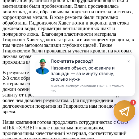
прилегания рулонной кровли к оборудованию водостока и
вентиляции были проблемными. Влага просачивалась
вовнутрь здания, образовывала подтеки на потолке и стенах,
коррозировал металл. В ходе ремонта были тщательно
обработаны Гидроизолом Хавег лотки и воронки для стока
дождевой воды, периметры вентиляционных шахт и
пожарного люка. Благодаря эластичности материала
Гидроизол Хавег удалось закрыть все имеющиеся трещины, в
том числе методом заливки глубоких щелей. Также
Гидроизолом были прокрашены участки кровли, на которых
Посчитать расход?
×
лежала керамическая плитка – через межплиточные швы
проходила влага.
Н
а
з
о
в
и
т
е
о
б
ъ
е
к
т
,
о
с
н
о
в
а
н
и
е
и
п
л
о
щ
а
д
ь
—
з
а
м
и
н
у
т
у
о
т
в
е
ч
у
,
В результате обработки поверхностей крыши Гидроизолом в
с
к
о
л
ь
к
о
н
у
ж
н
о
м
а
т
е
р
и
а
л
а
и
ч
т
о
2-3 слоя образовалась сплошная гладкая поверхность. Расход
п
о
ч
ё
м
.
материала составил 1-1,5 л/м2. Многочисленные обильные
Михаил, эксперт компании HAVEG •
только
дожди осени 2018 года убедительно подтвердили надежную
что
защиту от протечек. Заказчик-частный собственник здания
более чем доволен результатом. Для подтверждения
1
долговечности покрытия из Гидроизола нам понадобится
время.
Наша компания готова продолжать сотрудничество с ООО
«ПБК «ХАВЕГ» как с надежным поставщиком,
производящим качественный материал, соответствующий
заявленным техническим характеристикам.