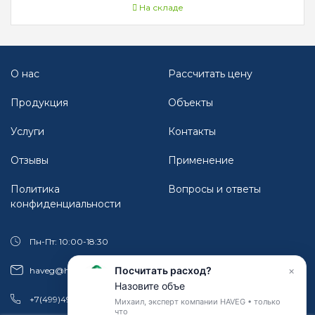
На складе
О нас
Рассчитать цену
Продукция
Объекты
Услуги
Контакты
Отзывы
Применение
Политика
Вопросы и ответы
конфиденциальности
Пн-Пт: 10:00-18:30
Посчитать расход?
×
haveg@haveg.ru
Н
а
з
о
в
и
т
е
о
б
ъ
е
к
т
,
о
с
н
о
+7(499)490-18-23
Михаил, эксперт компании HAVEG •
только
что